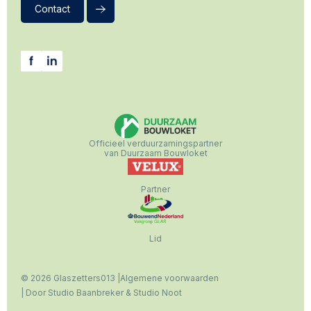
Contact
Officieel verduurzamingspartner
van Duurzaam Bouwloket
Partner
Lid
© 2026 Glaszetters013 |
Algemene voorwaarden
| Door
Studio Baanbreker
&
Studio Noot