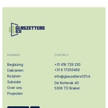
PAGINA'S
CONTACT
Beglazing
+31 418 729 230
+31 6 17293489
Dakramen
Kozijnen
info@glaszetters031.nl
Subsidie
De Korterak 40
Over ons
5306 TD Brakel
Projecten