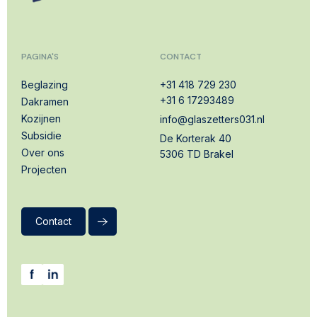
PAGINA'S
CONTACT
Beglazing
+31 418 729 230
+31 6 17293489
Dakramen
Kozijnen
info@glaszetters031.nl
Subsidie
De Korterak 40
Over ons
5306 TD Brakel
Projecten
Contact